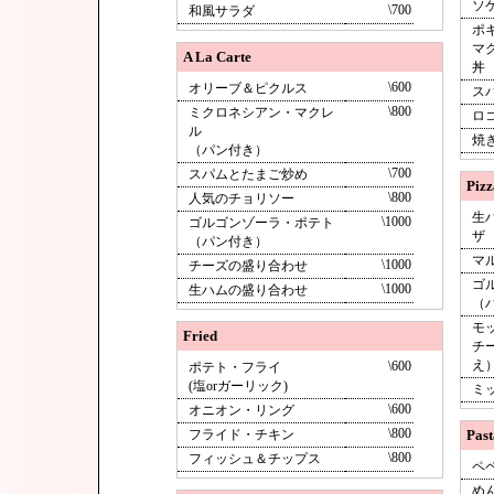
ソ
\700
和風サラダ
ポ
マ
A La Carte
丼
\600
オリーブ＆ピクルス
ス
\800
ミクロネシアン・マクレ
ロ
ル
焼
（パン付き）
\700
スパムとたまご炒め
Pizz
\800
人気のチョリソー
生
\1000
ゴルゴンゾーラ・ポテト
ザ
（パン付き）
マ
\1000
チーズの盛り合わせ
ゴ
\1000
生ハムの盛り合わせ
（
モ
Fried
チ
え
\600
ポテト・フライ
(塩orガーリック)
ミ
\600
オニオン・リング
\800
フライド・チキン
Past
\800
フィッシュ＆チップス
ペ
め