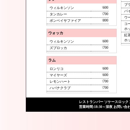
ブ
\600
ウィルキンソン
パ
\700
タンカレー
ウ
\800
ボンベイサファイア
コ
ホ
ウォッカ
紅
ホ
\600
ウィルキンソン
\700
ズブロッカ
ラム
\600
ロンリコ
\600
マイヤーズ
\700
レモンハート
\700
ハバナクラブ
レストランバー
ソケースロック
営業時間:18:30～深夜 お問い合わせ: 