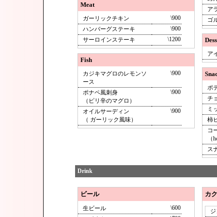
Meat
ア
\900
ガーリックチキン
ゴ
\900
ハンバーグステーキ
\1200
サーロインステーキ
Dess
ア
Fish
\900
カジキマグロのレモンソ
Sna
ース
ポ
\900
ポナペ風刺身
チ
（ピリ辛のマグロ）
ミ
\900
オイルサーディン
（ ガーリック風味）
柿
コ
（ho
ス
Drink
ビール
カ
\600
生ビール
ジ