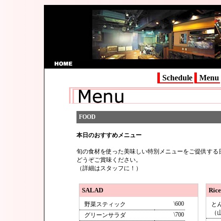
Schedule
Menu
FOOD
本日のおすすめメニュー
旬の食材を使った美味しい特別メニューをご提供する
どうぞご賞味ください。
（詳細はスタッフに！）
SALAD
Rice
\600
野菜スティック
と
（
\700
グリーンサラダ