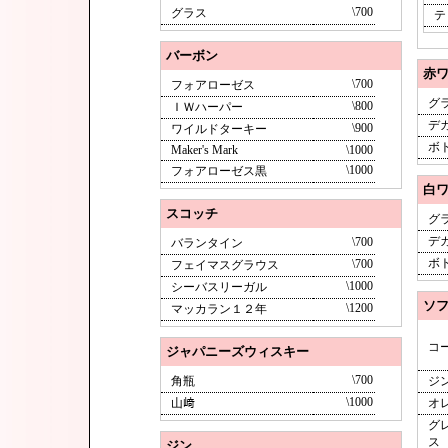
\700
グラス
テ
バーボン
赤
\700
フォアローゼス
グ
\800
ＩＷハーパー
デ
\900
ワイルドターキー
ボ
Maker's Mark
\1000
\1000
フォアローゼス黒
白
スコッチ
グ
デ
\700
バランタイン
ボ
\700
フェイマスグラウス
\1000
シーバスリーガル
ソ
\1200
マッカラン１２年
コ
ジャパニーズウィスキー
\700
角瓶
ジ
\1000
山﨑
オ
グ
ス
ジン