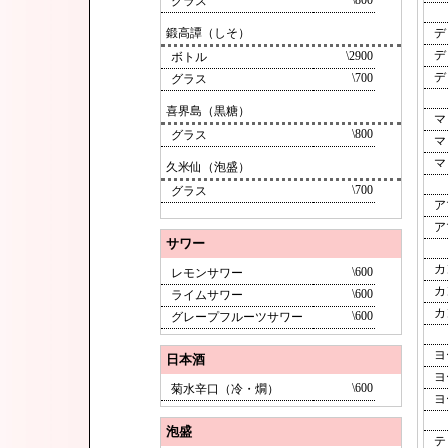
\800
グラス
鍛高譚（しそ）
デ
デ
\2900
ボトル
デ
\700
グラス
喜界島（黒糖）
マ
\800
グラス
マ
マ
久米仙（泡盛）
\700
グラス
ア
ア
サワー
カ
\600
レモンサワー
カ
\600
ライムサワー
カ
\600
グレープフルーツサワー
ヨ
日本酒
ヨ
\600
菊水辛口（冷・燗）
ヨ
泡盛
テ