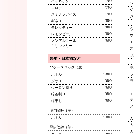
\700
ハイネケン
ジ
\700
コロナ
ジ
\700
スミノフアイス
ジ
\800
ギネス
\800
モレッティー
ウ
\800
レモンビール
ウ
\600
ノンアルコール
モ
キリンフリー
ス
ブ
焼酎・日本酒など
ソケースロック（麦）
ラ
\2800
ラ
ボトル
\600
ラ
グラス
\600
ウーロン割り
テ
\600
緑茶割り
テ
\600
梅干し
メ
鳴門金時（芋）
\3000
ボトル
カ
カ
黒伊佐錦（芋）
カ